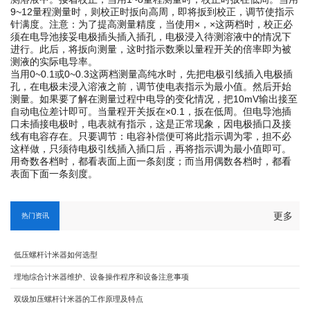
9~12量程测量时，则校正时扳向高周，即将扳到校正，调节使指示
针满度。注意：为了提高测量精度，当使用×，×这两档时，校正必
须在电导池接妥电极插头插入插孔，电极浸入待测溶液中的情况下
进行。此后，将扳向测量，这时指示数乘以量程开关的倍率即为被
测液的实际电导率。
当用0~0.1或0~0.3这两档测量高纯水时，先把电极引线插入电极插
孔，在电极未浸入溶液之前，调节使电表指示为最小值。然后开始
测量。如果要了解在测量过程中电导的变化情况，把10mV输出接至
自动电位差计即可。当量程开关扳在×0.1，扳在低周。但电导池插
口未插接电极时，电表就有指示，这是正常现象，因电极插口及接
线有电容存在。只要调节：电容补偿便可将此指示调为零，担不必
这样做，只须待电极引线插入插口后，再将指示调为最小值即可。
用奇数各档时，都看表面上面一条刻度；而当用偶数各档时，都看
表面下面一条刻度。
更多
热门资讯
低压螺杆计米器如何选型
埋地综合计米器维护、设备操作程序和设备注意事项
双级加压螺杆计米器的工作原理及特点