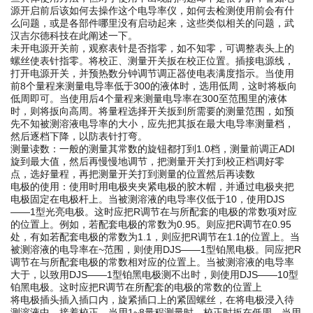
源开启前后该如何去操作这个电导率仪，如何去检测使用前会有什
么问题，或是各部件哪里没有启动起来，这些类似相关的问题，武
汉吉尔德科技在此阐述一下。
未开电源开关前，观察表针是否指零，如不知零，可调整表头上的
螺丝使表针指零。将校正、测量开关扳在校正位置。插接电源线，
打开电源开关，并预热数分钟调节调正器使电表满度指示。当使用
前8个量程来测量电导率低于300的液体时，选用低周，这时将板向
低周即可。当使用后4个量程来测量电导率在300至范围里的液体
时，则将扳向高周。将量程选择开关扳到所需要的测量范围，如预
先不知被测溶液电导率的大小，应先把其扳在最大电导率测量档，
然后逐档下降，以防表针打弯。
测量读数：一般的测量其常数的旋钮都打到1.0档，测量前调正ADI
旋到最大值，然后再慢慢地调节，把测量开关打到校正档调好零
点，选好量程，再把测量开关打到测量的位置然后再读数
电极的使用：使用时用电极夹夹紧电极的胶木帽，并通过电极夹把
电极固定在电极杆上。当被测溶液的电导率仪低于10，使用DJS
——1型光亮电极。这时应把R调节在与所配套的电极的常数项对应
的位置上。例如，若配套电极的常数为0.95。则应把R调节在0.95
处，有如若配套电极的常数为1.1，则应把R调节在1.1的位置上。当
被测溶液的电导率在~范围，则使用DJS——1型铂黑电极。同应把R
调节在与所配套电极的常数相对应的位置上。当被测溶液的电导率
大于，以致用DJS——1型铂黑电极测不出时，则使用DJS——10型
铂黑电极。这时应把R调节在所配套的电极的常数的位置上
将电极插头插入插口内，旋紧插口上的紧固螺丝，在将电极浸入待
测溶液中。接着校正，当用1~8量程测量时，校正时扳在低周。当用