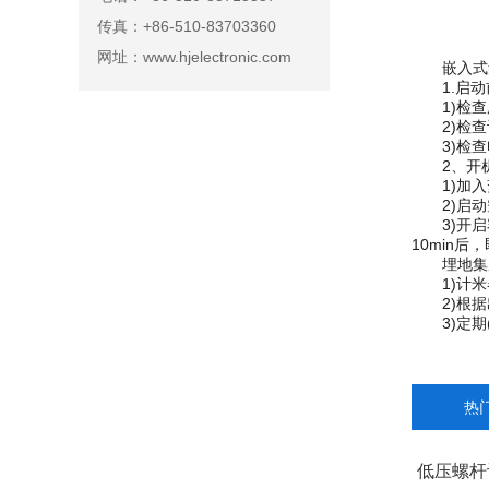
传真：+86-510-83703360
网址：www.hjelectronic.com
嵌入式集
1.启动
1)检查
2)检查
3)检查
2、开机
1)加入
2)启动空
3)开启容
10min
埋地集成
1)计米
2)根据
3)定期(
热
低压螺杆