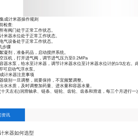
成计米器操作规则
前检查:
所有阀门处于正常工作状态。
计米器水位处于正常工作状态。
电气设备处于正常工作状态。
步骤
絮凝剂，准备药品，启动搅拌系统。
压机，打开进气阀，调节进气压力至0.2MPa
器水泵，给水至计米器，调节计米器水位至计米器水位计的1/3左右。此时
后，即可启动气浮水泵。
计米器注意事项
器级别一旦调整，就要保持，不宜频繁调整。
出水水质，及时调整加药量、进水量和容器水量。
十天左右)润滑轴承、链条、链轮、齿轮、齿条和滑道，每三个月进行一
门资讯
计米器如何选型